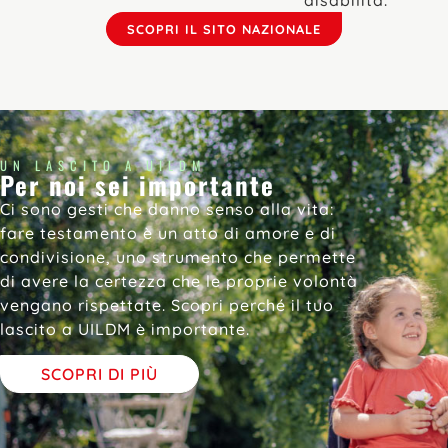
SCOPRI IL SITO NAZIONALE
UN LASCITO A UILDM
Per noi sei importante
Ci sono gesti che danno senso alla vita:
fare testamento è un atto di amore e di
condivisione, uno strumento che permette
di avere la certezza che le proprie volontà
vengano rispettate. Scopri perché il tuo
lascito a UILDM è importante.
SCOPRI DI PIÙ