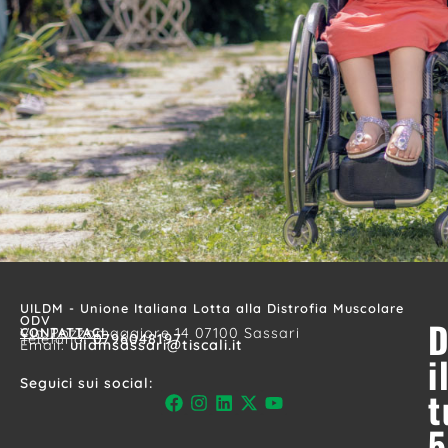
UILDM - Unione Italiana Lotta alla Distrofia Muscolare
ODV
D
CONTATTACI
Via Pozzomaggiore 14 07100 Sassari
Telefono:
0796048197
Email:
uildmsassari@tiscali.it
i
Seguici sui social:
t
5