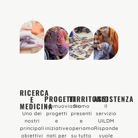
RICERCA
PROGETTI
TERRITORIO
ASSISTENZA
E
MEDICINA
Promuoviamo
Siamo
Il
Uno dei
progetti
presenti
servizio
nostri
e
e
UILDM
principali
iniziative
operiamo
Risponde
obiettivi
nati per
su tutto
vuole