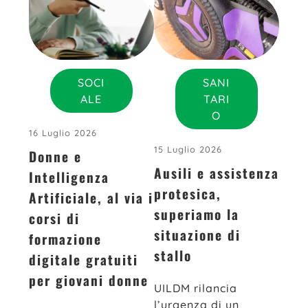
SOCI
SANI
ALE
TARI
O
16 Luglio 2026
15 Luglio 2026
Donne e
Ausili e assistenza
Intelligenza
protesica,
Artificiale, al via i
superiamo la
corsi di
situazione di
formazione
stallo
digitale gratuiti
per giovani donne
UILDM rilancia
l’urgenza di un