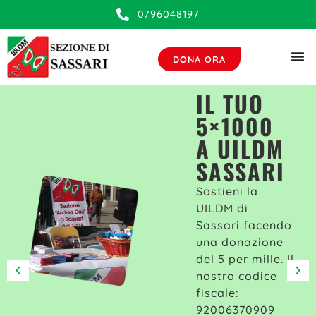
contenuto
0796048197
DONA ORA
IL TUO
5×1000
A UILDM
SASSARI
Sostieni la
UILDM di
Sassari facendo
una donazione
del 5 per mille. Il
nostro codice
fiscale:
92006370909