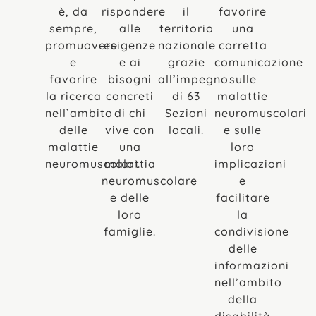
è, da
rispondere
il
favorire
sempre,
alle
territorio
una
promuovere
esigenze
nazionale
corretta
e
e ai
grazie
comunicazione
favorire
bisogni
all’impegno
sulle
la ricerca
concreti
di 63
malattie
nell’ambito
di chi
Sezioni
neuromuscolari
delle
vive con
locali.
e sulle
malattie
una
loro
neuromuscolari.
malattia
implicazioni
neuromuscolare
e
e delle
facilitare
loro
la
famiglie.
condivisione
delle
informazioni
nell’ambito
della
disabilità.