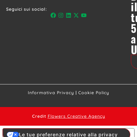
i
Seguici sui social:
t
5
a
Informativa Privacy
|
Cookie Policy
Credit
Flowers Creative Agency
Le tue preferenze relative alla privacy