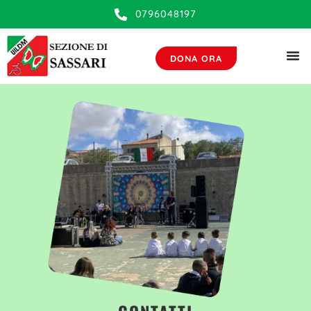
contenuto
0796048197
DONA ORA