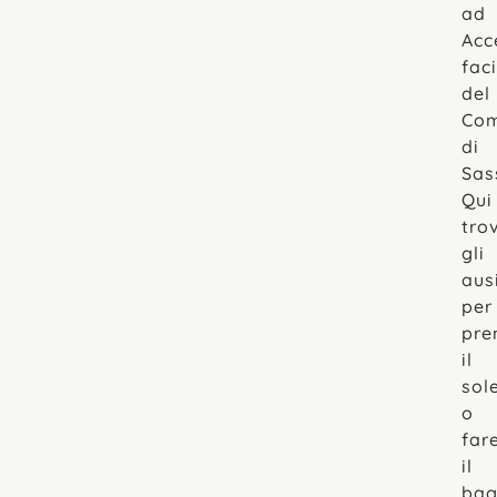
ad
Acc
faci
del
Co
di
Sass
Qui
tro
gli
ausi
per
pre
il
sol
o
far
il
ba