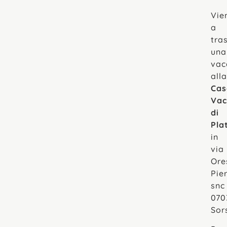
Vie
a
tra
una
vac
alla
Cas
Vac
di
Pla
in
via
Ore
Pie
snc
070
Sor