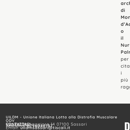
arc
di
Mo
d’A
o
il
Nur
Pal
per
cit
i
più
rag
UILDM - Unione Italiana Lotta alla Distrofia Muscolare
ODV
D
CONTATTACI
Via Pozzomaggiore 14 07100 Sassari
Telefono:
0796048197
Email:
uildmsassari@tiscali.it