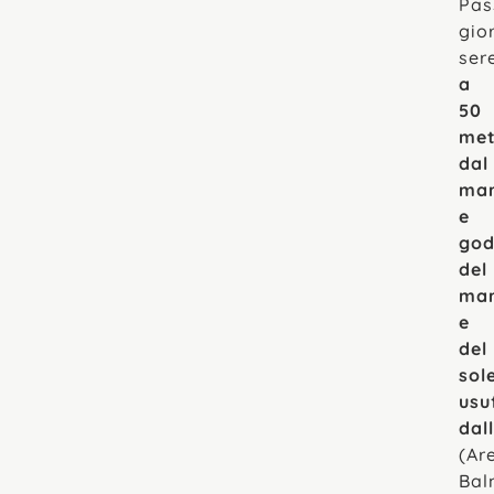
Pas
gio
sere
a
50
met
dal
ma
e
god
del
ma
e
del
sol
usu
dal
(Ar
Bal