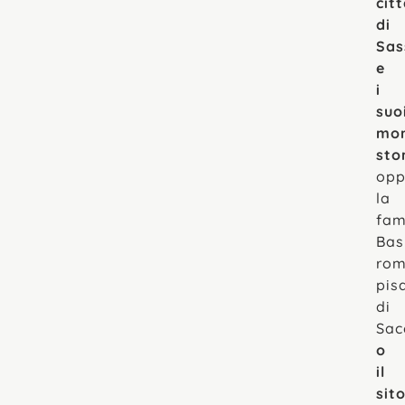
cit
di
Sas
e
i
suo
mo
stor
opp
la
fa
Bas
rom
pis
di
Sac
o
il
sit